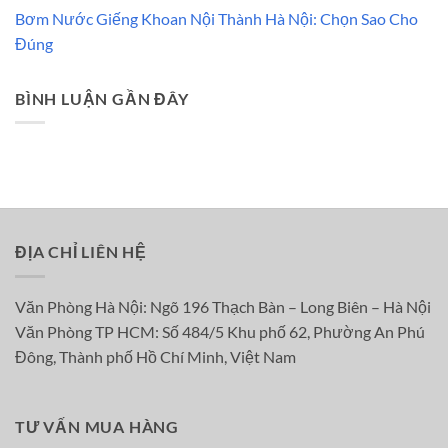
Bơm Nước Giếng Khoan Nội Thành Hà Nội: Chọn Sao Cho
Đúng
BÌNH LUẬN GẦN ĐÂY
ĐỊA CHỈ LIÊN HỆ
Văn Phòng Hà Nội: Ngõ 196 Thạch Bàn – Long Biên – Hà Nội
Văn Phòng TP HCM: Số 484/5 Khu phố 62, Phường An Phú
Đông, Thành phố Hồ Chí Minh, Việt Nam
TƯ VẤN MUA HÀNG