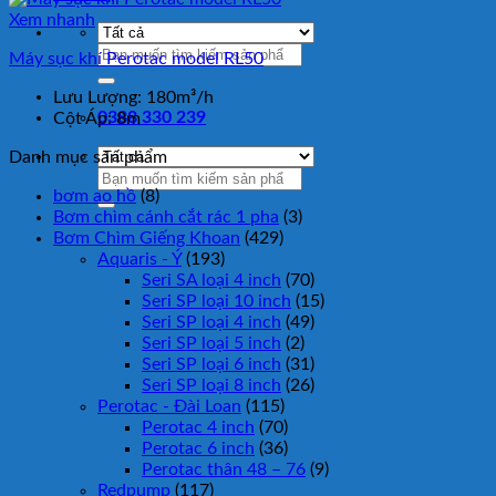
Xem nhanh
Tìm
Máy sục khí Perotac model RL50
kiếm:
Lưu Lượng:
180m³/h
0388 330 239
Cột Áp:
8m
Danh mục sản phẩm
Tìm
bơm ao hồ
kiếm:
(8)
Bơm chìm cánh cắt rác 1 pha
(3)
Bơm Chìm Giếng Khoan
(429)
Aquaris - Ý
(193)
Seri SA loại 4 inch
(70)
Seri SP loại 10 inch
(15)
Seri SP loại 4 inch
(49)
Seri SP loại 5 inch
(2)
Seri SP loại 6 inch
(31)
Seri SP loại 8 inch
(26)
Perotac - Đài Loan
(115)
Perotac 4 inch
(70)
Perotac 6 inch
(36)
Perotac thân 48 – 76
(9)
Redpump
(117)