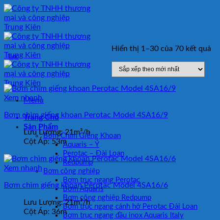
Bỏ
qua
nội
dung
Đ
Hiển thị 1–30 của 70 kết quả
Lọc
sắ
xế
th
mớ
nh
Xem nhanh
Menu
Bơm chìm giếng khoan Perotac Model 4SA16/9
Trang Chủ
Sản Phẩm
Lưu Lượng:
21m³/h
Bơm Chìm Giếng Khoan
Cột Áp:
53m
Aquaris – Ý
Perotac – Đài Loan
Redpump
Xem nhanh
Bơm công nghiệp
Bơm trục ngang Perotac
Bơm chìm giếng khoan Perotac Model 4SA16/6
Bơm Aquaris
Bơm công nghiệp Redpump
Lưu Lượng:
21m³/h
Bơm trục ngang cánh hở Perotac Đài Loan
Cột Áp:
36m
Bơm trục ngang đầu inox Aquaris Italy