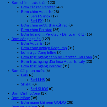
Bơm chìm nước thải
(123)
Bơm cắt rác Perotac
(49)
Bơm chìm Aquaris
(28)
Seri FS inox
(17)
Seri FX
(11)
Bơm chìm nước thải cắt rác
(0)
Bơm chìm Perotac
(25)
Bơm hố móng Perotac - Đài Loan KTZ
(16)
Bơm công nghiệp
(127)
Bơm Aquaris
(15)
Bơm công nghiệp Redpump
(31)
bơm trục đứng inline
(7)
Bơm trục ngang cánh hở Perotac Đài Loan
(20)
Bơm trục ngang đầu inox Aquaris Italy
(23)
Bơm trục ngang Perotac
(31)
Bơm đài phun nước
(6)
Lubi
(6)
Seri LHS
(6)
Shakti
(0)
Seri SHOS
(0)
Bơm Định Lượng
(17)
Bơm Màng
(38)
Bơm màng khí ném GODO
(38)