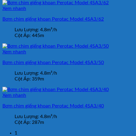
Xem nhanh
Bơm chìm giếng khoan Perotac Model 4SA3/62
Lưu Lượng:
4.8m³/h
Cột Áp:
445m
Xem nhanh
Bơm chìm giếng khoan Perotac Model 4SA3/50
Lưu Lượng:
4.8m³/h
Cột Áp:
359m
Xem nhanh
Bơm chìm giếng khoan Perotac Model 4SA3/40
Lưu Lượng:
4.8m³/h
Cột Áp:
287m
1