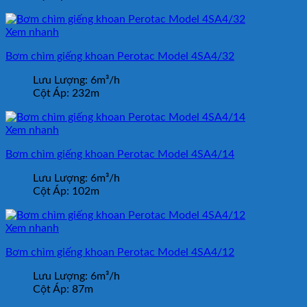
Xem nhanh
Bơm chìm giếng khoan Perotac Model 4SA4/32
Lưu Lượng:
6m³/h
Cột Áp:
232m
Xem nhanh
Bơm chìm giếng khoan Perotac Model 4SA4/14
Lưu Lượng:
6m³/h
Cột Áp:
102m
Xem nhanh
Bơm chìm giếng khoan Perotac Model 4SA4/12
Lưu Lượng:
6m³/h
Cột Áp:
87m