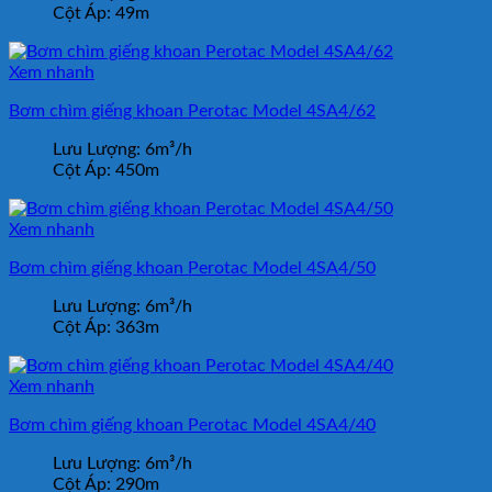
Cột Áp:
49m
Xem nhanh
Bơm chìm giếng khoan Perotac Model 4SA4/62
Lưu Lượng:
6m³/h
Cột Áp:
450m
Xem nhanh
Bơm chìm giếng khoan Perotac Model 4SA4/50
Lưu Lượng:
6m³/h
Cột Áp:
363m
Xem nhanh
Bơm chìm giếng khoan Perotac Model 4SA4/40
Lưu Lượng:
6m³/h
Cột Áp:
290m