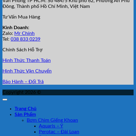
Văn Phòng TP HCM: Số 484/5 Khu phố 62, Phường An Phú
Đông, Thành phố Hồ Chí Minh, Việt Nam
Tư Vấn Mua Hàng
Kinh Doanh:
Zalo:
Mr Chính
Tel:
038 833 0239
Chính Sách Hỗ Trợ
Hình Thức Thanh Toán
Hình Thức Vận Chuyển
Bảo Hành – Đổi Trả
Copyright 2026 ©
Trang Chủ
Sản Phẩm
Bơm Chìm Giếng Khoan
Aquaris – Ý
Perotac – Đài Loan