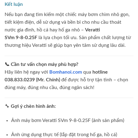
Kết luận
Nếu bạn đang tìm kiếm một chiếc máy bơm chìm nhỏ gọn,
tiết kiệm điện, dễ sử dụng và bền bỉ cho nhu cầu thoát
nước gia đình, hồ cá hay hố ga nhỏ –
Veratti
SVm 9‑8‑0.25F
là lựa chọn tối ưu. Sản phẩm chất lượng từ
thương hiệu Veratti sẽ giúp bạn yên tâm sử dụng lâu dài.
📞 Cần tư vấn chọn máy phù hợp?
Hãy liên hệ ngay với
Bomhanoi.com
qua
hotline
038.833.0239 (Mr. Chính)
để được hỗ trợ tận tình – chọn
đúng máy, đúng nhu cầu, đúng ngân sách!
🔧
Gợi ý chèn hình ảnh:
Ảnh máy bơm Veratti SVm 9‑8‑0.25F (ảnh sản phẩm)
Ảnh ứng dụng thực tế (lắp đặt trong hố ga, hồ cá)