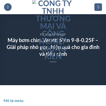
Bỏ
qua
nội
dung
TƯ VẤN KỸ THUẬT
Máy bơm chìm Veratti SVm 9‑8‑0.25F –
Giải pháp nhỏ gọn, hiệu quả cho gia đình
và tiểu cảnh
Mô tả meta: