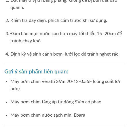
Đặt máy ở vị trí bằng phẳng, không để bị bùn đất bao
quanh.
Kiểm tra dây điện, phích cắm trước khi sử dụng.
Đảm bảo mực nước cao hơn máy tối thiểu 15–20cm để
tránh chạy khô.
Định kỳ vệ sinh cánh bơm, lưới lọc để tránh nghẹt rác.
Gợi ý sản phẩm liên quan:
Máy bơm chìm Veratti SVm 20‑12‑0.55F (công suất lớn
hơn)
Máy bơm chìm tăng áp tự động SVm có phao
Máy bơm chìm nước sạch mini Ebara