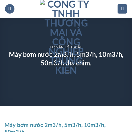
Bỏ
qua
nội
dung
TƯ VẤN KỸ THUẬT
Máy bơm nước 2m3/h, 5m3/h, 10m3/h,
50m3/h thả chìm.
Máy bơm nước 2m3/h, 5m3/h, 10m3/h,