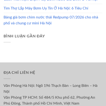
Tìm Thợ Lắp Máy Bơm Uy Tín Ở Hà Nội: 6 Tiêu Chí
Bảng giá bơm chìm nước thải Redpump 07/2026 cho nhà
phố và chung cư mini Hà Nội
BÌNH LUẬN GẦN ĐÂY
ĐỊA CHỈ LIÊN HỆ
Văn Phòng Hà Nội: Ngõ 196 Thạch Bàn – Long Biên – Hà
Nội
Văn Phòng TP HCM: Số 484/5 Khu phố 62, Phường An
Phú Đông, Thành phố Hồ Chí Minh, Việt Nam