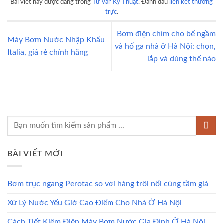
Bài viết này được đăng trong
Tư Vấn Kỹ Thuật
. Đánh dấu
liên kết thường
trực
.
Bơm điện chìm cho bể ngầm
Máy Bơm Nước Nhập Khẩu
và hố ga nhà ở Hà Nội: chọn,
Italia, giá rẻ chính hãng
lắp và dùng thế nào
BÀI VIẾT MỚI
Bơm trục ngang Perotac so với hàng trôi nổi cùng tầm giá
Xử Lý Nước Yếu Giờ Cao Điểm Cho Nhà Ở Hà Nội
Cách Tiết Kiệm Điện Máy Bơm Nước Gia Đình Ở Hà Nội