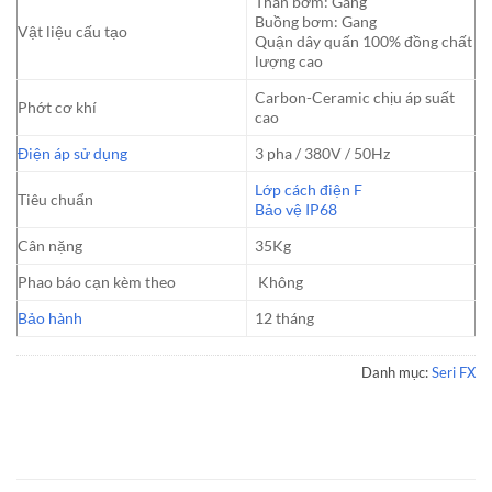
Thân bơm: Gang
Buồng bơm: Gang
Vật liệu cấu tạo
Quận dây quấn 100% đồng chất
lượng cao
Carbon-Ceramic chịu áp suất
Phớt cơ khí
cao
Điện áp sử dụng
3 pha / 380V / 50Hz
Lớp cách điện F
Tiêu chuẩn
Bảo vệ IP68
Cân nặng
35Kg
Phao báo cạn kèm theo
Không
Bảo hành
12 tháng
Danh mục:
Seri FX