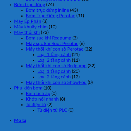
Bơm trục đứng
(74)
Bơm trục đứng Inline
(43)
Bơm Trục Đứng Perotac
(31)
Máy Ép Phân
(3)
Máy khuấy chìm
(10)
Máy thổi khí
(73)
Bơm sục khí Redpump
(3)
Máy sục khí Root Perotac
(6)
Máy thổi khí con sò Perotac
(32)
Loại 1 tầng cánh
(21)
Loại 2 tầng cánh
(11)
Máy thổi khí con sò Redpump
(32)
Loại 1 tầng cánh
(20)
Loại 2 tầng cánh
(12)
Máy thổi khí con sò ShowFou
(0)
Phụ kiện bơm
(10)
Bình tích áp
(0)
Khớp nối nhanh
(8)
Tủ điện tử
(2)
Tủ điện tử PLC
(0)
Mô tả