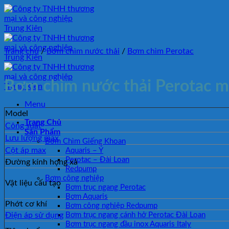
Bỏ
qua
nội
dung
Trang chủ
/
Bơm chìm nước thải
/
Bơm chìm Perotac
Bơm chìm nước thải Perotac 
Menu
Model
Trang Chủ
Công suất
Sản Phẩm
Lưu lượng max
Bơm Chìm Giếng Khoan
Cột áp max
Aquaris – Ý
Perotac – Đài Loan
Đường kính họng xả
Redpump
Bơm công nghiệp
Vật liệu cấu tạo
Bơm trục ngang Perotac
Bơm Aquaris
Phớt cơ khí
Bơm công nghiệp Redpump
Điện áp sử dụng
Bơm trục ngang cánh hở Perotac Đài Loan
Bơm trục ngang đầu inox Aquaris Italy