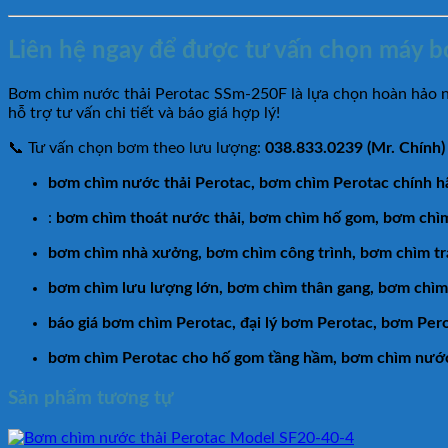
Liên hệ ngay để được tư vấn chọn máy 
Bơm chìm nước thải Perotac SSm-250F là lựa chọn hoàn hảo nếu 
hỗ trợ tư vấn chi tiết và báo giá hợp lý!
📞 Tư vấn chọn bơm theo lưu lượng:
038.833.0239 (Mr. Chính
bơm chìm nước thải Perotac, bơm chìm Perotac chính 
:
bơm chìm thoát nước thải, bơm chìm hố gom, bơm chì
bơm chìm nhà xưởng, bơm chìm công trình, bơm chìm tr
bơm chìm lưu lượng lớn, bơm chìm thân gang, bơm chìm
báo giá bơm chìm Perotac, đại lý bơm Perotac, bơm Per
bơm chìm Perotac cho hố gom tầng hầm, bơm chìm nước 
Sản phẩm tương tự