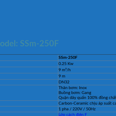
model: SSm-250F
SSm-250F
0.25 Kw
9 m³/h
9 m
DN32
Thân bơm: Inox
Buồng bơm: Gang
Quận dây quấn 100% đồng chất
Carbon-Ceramic chịu áp suất c
1 pha / 220V / 50Hz
Lớp cách điện F