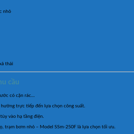
c nhỏ
xả thải
hu cầu
 nước có cặn rác…
h hưởng trực tiếp đến lựa chọn công suất.
tùy vào hạ tầng điện.
 trọ, trạm bơm nhỏ – Model SSm-250F là lựa chọn tối ưu.