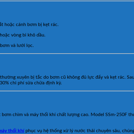
ắt hoặc cánh bơm bị kẹt rác.
hoặc vòng bi khô dầu.
 bơm và lưới lọc.
thường xuyên bị tắc do bơm cũ không đủ lực đẩy và kẹt rác. Sa
 30% chi phí sửa chữa định kỳ.
uất bơm chìm và máy thổi khí chất lượng cao. Model SSm-250F t
máy thổi khí
phục vụ hệ thống xử lý nước thải chuyên sâu, chúng