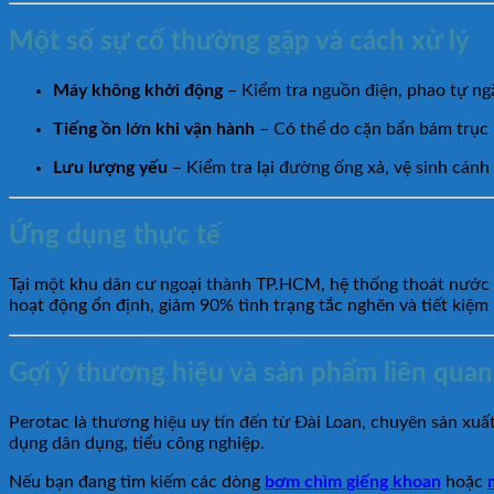
Một số sự cố thường gặp và cách xử lý
Máy không khởi động
– Kiểm tra nguồn điện, phao tự ng
Tiếng ồn lớn khi vận hành
– Có thể do cặn bẩn bám trục 
Lưu lượng yếu
– Kiểm tra lại đường ống xả, vệ sinh cánh
Ứng dụng thực tế
Tại một khu dân cư ngoại thành TP.HCM, hệ thống thoát nước 
hoạt động ổn định, giảm 90% tình trạng tắc nghẽn và tiết kiệm
Gợi ý thương hiệu và sản phẩm liên quan
Perotac là thương hiệu uy tín đến từ Đài Loan, chuyên sản x
dụng dân dụng, tiểu công nghiệp.
Nếu bạn đang tìm kiếm các dòng
bơm chìm giếng khoan
hoặc