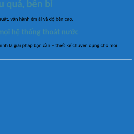
 quả, bền bỉ
uất, vận hành êm ái và độ bền cao.
 mọi hệ thống thoát nước
nh là giải pháp bạn cần – thiết kế chuyên dụng cho môi