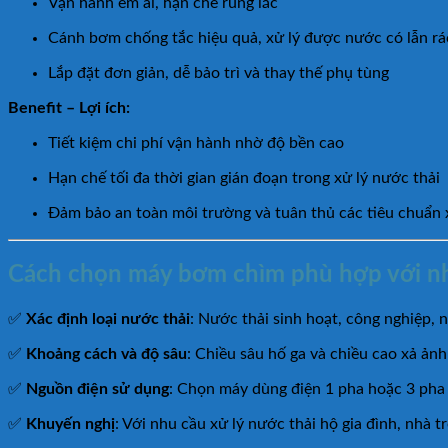
Vận hành êm ái, hạn chế rung lắc
Cánh bơm chống tắc hiệu quả, xử lý được nước có lẫn rá
Lắp đặt đơn giản, dễ bảo trì và thay thế phụ tùng
Benefit – Lợi ích:
Tiết kiệm chi phí vận hành nhờ độ bền cao
Hạn chế tối đa thời gian gián đoạn trong xử lý nước thải
Đảm bảo an toàn môi trường và tuân thủ các tiêu chuẩn 
Cách chọn máy bơm chìm phù hợp với n
✅
Xác định loại nước thải
: Nước thải sinh hoạt, công nghiệp,
✅
Khoảng cách và độ sâu
: Chiều sâu hố ga và chiều cao xả ản
✅
Nguồn điện sử dụng
: Chọn máy dùng điện 1 pha hoặc 3 pha 
✅
Khuyến nghị
: Với nhu cầu xử lý nước thải hộ gia đình, nhà