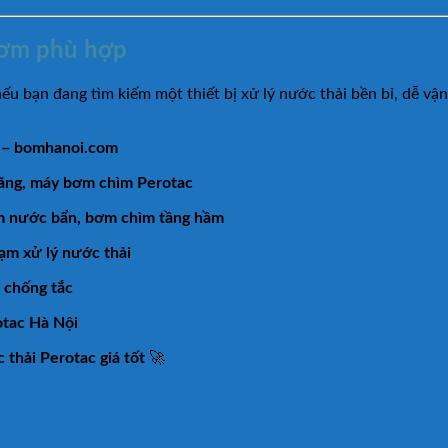
bơm phù hợp
bạn đang tìm kiếm một thiết bị xử lý nước thải bền bỉ, dễ vận h
) – bomhanoi.com
hãng, máy bơm chìm Perotac
m nước bẩn, bơm chìm tầng hầm
ạm xử lý nước thải
 chống tắc
otac Hà Nội
thải Perotac giá tốt
🚀