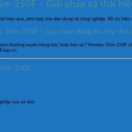
m-250F – Giải pháp xả thải hiệu
 hiệu quả, phù hợp cho dân dụng và công nghiệp. Tối ưu hiệu s
tac SSm-250F – Lựa chọn đáng tin cậy cho
 bơm thường xuyên hỏng hóc hoặc kẹt rác? Perotac SSm-250F chí
 bảo trì.
 SSm-250F
nghiệp vừa và nhỏ