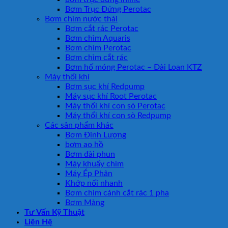
Bơm Trục Đứng Perotac
Bơm chìm nước thải
Bơm cắt rác Perotac
Bơm chìm Aquaris
Bơm chìm Perotac
Bơm chìm cắt rác
Bơm hố móng Perotac – Đài Loan KTZ
Máy thổi khí
Bơm sục khí Redpump
Máy sục khí Root Perotac
Máy thổi khí con sò Perotac
Máy thổi khí con sò Redpump
Các sản phẩm khác
Bơm Định Lượng
bơm ao hồ
Bơm đài phun
Máy khuấy chìm
Máy Ép Phân
Khớp nối nhanh
Bơm chìm cánh cắt rác 1 pha
Bơm Màng
Tư Vấn Kỹ Thuật
Liên Hệ