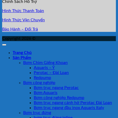
Chính Sách Hỗ Trợ
Hình Thức Thanh Toán
Hình Thức Vận Chuyển
Bảo Hành – Đổi Trả
Copyright 2026 ©
Trang Chủ
Sản Phẩm
Bơm Chìm Giếng Khoan
Aquaris – Ý
Perotac – Đài Loan
Redpump
Bơm công nghiệp
Bơm trục ngang Perotac
Bơm Aquaris
Bơm công nghiệp Redpump
Bơm trục ngang cánh hở Perotac Đài Loan
Bơm trục ngang đầu inox Aquaris Italy
Bơm trục đứng
bơm trục đứng inline