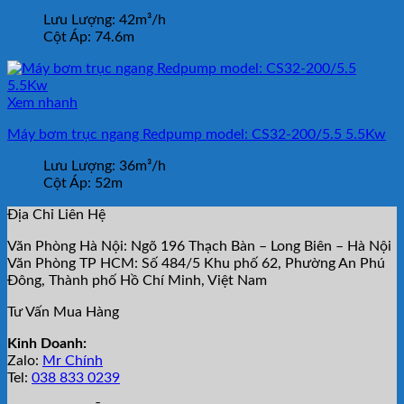
Lưu Lượng:
42m³/h
Cột Áp:
74.6m
Xem nhanh
Máy bơm trục ngang Redpump model: CS32-200/5.5 5.5Kw
Lưu Lượng:
36m³/h
Cột Áp:
52m
Địa Chỉ Liên Hệ
Văn Phòng Hà Nội: Ngõ 196 Thạch Bàn – Long Biên – Hà Nội
Văn Phòng TP HCM: Số 484/5 Khu phố 62, Phường An Phú
Đông, Thành phố Hồ Chí Minh, Việt Nam
Tư Vấn Mua Hàng
Kinh Doanh:
Zalo:
Mr Chính
Tel:
038 833 0239