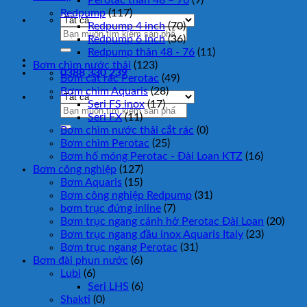
Redpump
(117)
Redpump 4 inch
(70)
Tìm
Redpump 6 inch
(36)
kiếm:
Redpump thân 48 - 76
(11)
Bơm chìm nước thải
(123)
0388 330 239
Bơm cắt rác Perotac
(49)
Bơm chìm Aquaris
(28)
Seri FS inox
(17)
Tìm
Seri FX
(11)
kiếm:
Bơm chìm nước thải cắt rác
(0)
Bơm chìm Perotac
(25)
Bơm hố móng Perotac - Đài Loan KTZ
(16)
Bơm công nghiệp
(127)
Bơm Aquaris
(15)
Bơm công nghiệp Redpump
(31)
bơm trục đứng inline
(7)
Bơm trục ngang cánh hở Perotac Đài Loan
(20)
Bơm trục ngang đầu inox Aquaris Italy
(23)
Bơm trục ngang Perotac
(31)
Bơm đài phun nước
(6)
Lubi
(6)
Seri LHS
(6)
Shakti
(0)