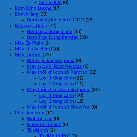
Seri SHOS
(0)
Bơm Định Lượng
(17)
Bơm Màng
(38)
Bơm màng khí ném GODO
(38)
Bơm trục đứng
(74)
Bơm trục đứng Inline
(43)
Bơm Trục Đứng Perotac
(31)
Máy Ép Phân
(3)
Máy khuấy chìm
(10)
Máy thổi khí
(73)
Bơm sục khí Redpump
(3)
Máy sục khí Root Perotac
(6)
Máy thổi khí con sò Perotac
(32)
Loại 1 tầng cánh
(21)
Loại 2 tầng cánh
(11)
Máy thổi khí con sò Redpump
(32)
Loại 1 tầng cánh
(20)
Loại 2 tầng cánh
(12)
Máy thổi khí con sò ShowFou
(0)
Phụ kiện bơm
(10)
Bình tích áp
(0)
Khớp nối nhanh
(8)
Tủ điện tử
(2)
Tủ điện tử PLC
(0)