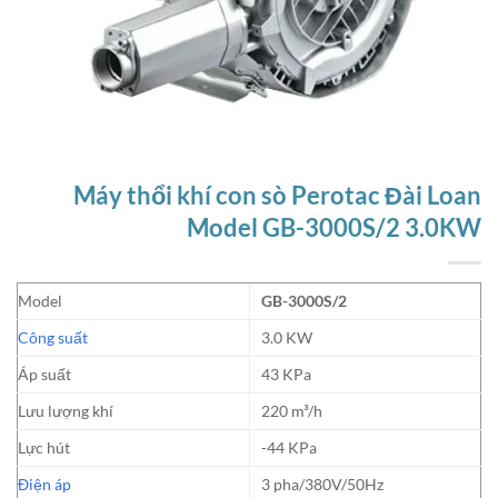
Máy thổi khí con sò Perotac Đài Loan
Model GB-3000S/2 3.0KW
Model
GB-3000S/2
Công suất
3.0 KW
Áp suất
43 KPa
Lưu lượng khí
220 m³/h
Lực hút
-44 KPa
Điện áp
3 pha/380V/50Hz