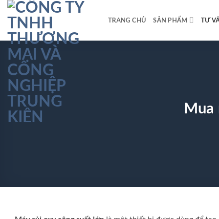
Bỏ
qua
TRANG CHỦ
SẢN PHẨM
TƯ V
nội
dung
Mua m