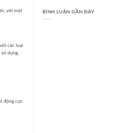
ên, với một
BÌNH LUẬN GẦN ĐÂY
với các loại
 sử dụng.
ạt động cực