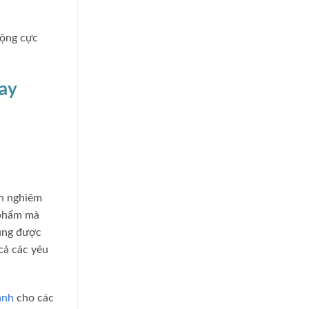
ộng cực
nay
nh nghiêm
 phẩm mà
cũng được
cả các yêu
ánh
cho các