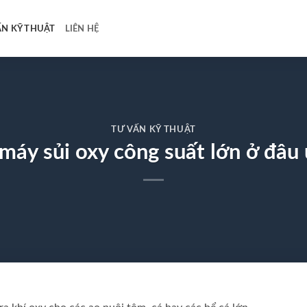
ẤN KỸ THUẬT
LIÊN HỆ
TƯ VẤN KỸ THUẬT
áy sủi oxy công suất lớn ở đâu 