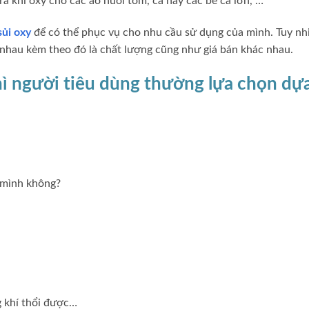
ra khí oxy cho các ao nuôi tôm, cá hay các bể cá lớn, …
sủi oxy
để có thể phục vụ cho nhu cầu sử dụng của mình. Tuy nhiê
c nhau kèm theo đó là chất lượng cũng như giá bán khác nhau.
hì người tiêu dùng thường lựa chọn dự
a mình không?
g khí thổi được…