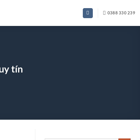
0388 330 239
uy tín