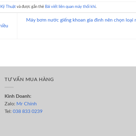
 Kỹ Thuật
và được gắn thẻ
Bài viết liên quan máy thổi khí
.
Máy bơm nước giếng khoan gia đình nên chọn loại 
hiều
TƯ VẤN MUA HÀNG
Kinh Doanh:
Zalo:
Mr Chính
Tel:
038 833 0239