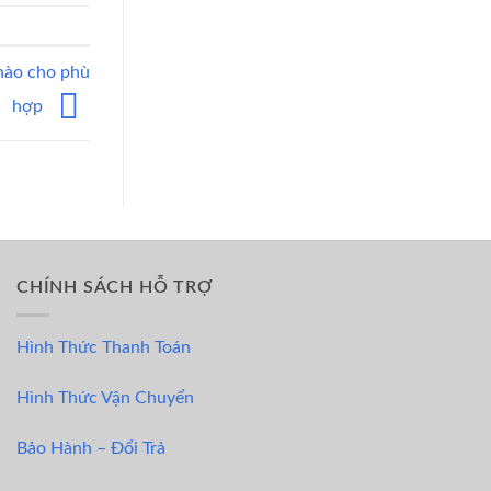
nào cho phù
hợp
CHÍNH SÁCH HỖ TRỢ
Hình Thức Thanh Toán
Hình Thức Vận Chuyển
Bảo Hành – Đổi Trả