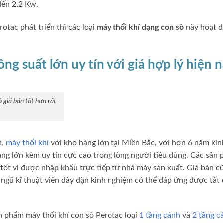
 đến 2.2 Kw.
otac phát triển thì các loại
máy thổi khí dạng con sò
này hoạt đ
ng suất lớn uy tín với giá hợp lý hiện 
 giá bán tốt hơn rất
m,
máy thổi khí
với kho hàng lớn tại Miền Bắc, với hơn 6 năm ki
ang lớn kèm uy tín cực cao trong lòng người tiêu dùng. Các sản
t tốt vì được nhập khẩu trực tiếp từ nhà máy sản xuất. Giá bán 
i ngũ kĩ thuật viên dày dặn kinh nghiệm có thể đáp ứng được tất 
n phẩm máy thổi khí con sò Perotac loại
1 tầng cánh
và
2 tầng c