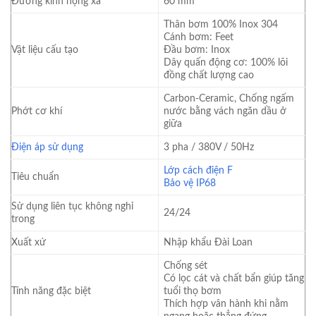
Đường kính họng xả
60 mm
Thân bơm 100% Inox 304
Cánh bơm: Feet
Vật liệu cấu tạo
Đầu bơm: Inox
Dây quấn động cơ: 100% lõi
đồng chất lượng cao
Carbon-Ceramic, Chống ngấm
Phớt cơ khí
nước bằng vách ngăn dầu ở
giữa
Điện áp sử dụng
3 pha / 380V / 50Hz
Lớp cách điện F
Tiêu chuẩn
Bảo vệ IP68
Sử dụng liên tục không nghỉ
24/24
trong
Xuất xứ
Nhập khẩu Đài Loan
Chống sét
Có lọc cát và chất bẩn giúp tăng
Tính năng đặc biệt
tuổi thọ bơm
Thích hợp vân hành khi nằm