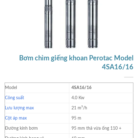
Bơm chìm giếng khoan Perotac Model
4SA16/16
Model
4SA16/16
Công suất
4.0 Kw
Lưu lượng max
21 m³/h
Cột áp max
95 m
Đường kính bơm
95 mm thả vừa ống 110 +