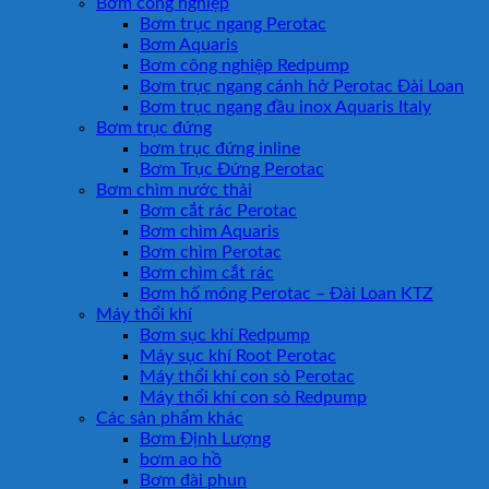
Bơm công nghiệp
Bơm trục ngang Perotac
Bơm Aquaris
Bơm công nghiệp Redpump
Bơm trục ngang cánh hở Perotac Đài Loan
Bơm trục ngang đầu inox Aquaris Italy
Bơm trục đứng
bơm trục đứng inline
Bơm Trục Đứng Perotac
Bơm chìm nước thải
Bơm cắt rác Perotac
Bơm chìm Aquaris
Bơm chìm Perotac
Bơm chìm cắt rác
Bơm hố móng Perotac – Đài Loan KTZ
Máy thổi khí
Bơm sục khí Redpump
Máy sục khí Root Perotac
Máy thổi khí con sò Perotac
Máy thổi khí con sò Redpump
Các sản phẩm khác
Bơm Định Lượng
bơm ao hồ
Bơm đài phun