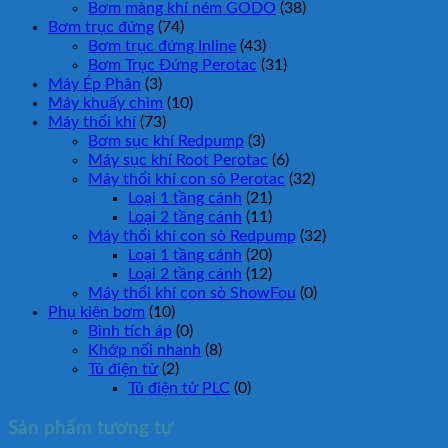
Bơm màng khí ném GODO
(38)
Bơm trục đứng
(74)
Bơm trục đứng Inline
(43)
Bơm Trục Đứng Perotac
(31)
Máy Ép Phân
(3)
Máy khuấy chìm
(10)
Máy thổi khí
(73)
Bơm sục khí Redpump
(3)
Máy sục khí Root Perotac
(6)
Máy thổi khí con sò Perotac
(32)
Loại 1 tầng cánh
(21)
Loại 2 tầng cánh
(11)
Máy thổi khí con sò Redpump
(32)
Loại 1 tầng cánh
(20)
Loại 2 tầng cánh
(12)
Máy thổi khí con sò ShowFou
(0)
Phụ kiện bơm
(10)
Bình tích áp
(0)
Khớp nối nhanh
(8)
Tủ điện tử
(2)
Tủ điện tử PLC
(0)
Sản phẩm tương tự