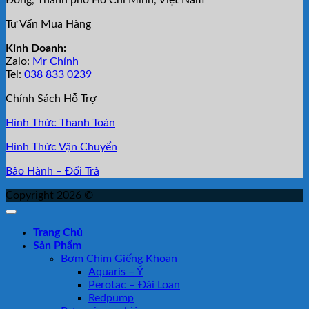
Đông, Thành phố Hồ Chí Minh, Việt Nam
Tư Vấn Mua Hàng
Kinh Doanh:
Zalo:
Mr Chính
Tel:
038 833 0239
Chính Sách Hỗ Trợ
Hình Thức Thanh Toán
Hình Thức Vận Chuyển
Bảo Hành – Đổi Trả
Copyright 2026 ©
Trang Chủ
Sản Phẩm
Bơm Chìm Giếng Khoan
Aquaris – Ý
Perotac – Đài Loan
Redpump