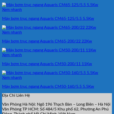
Xem nhanh
Máy bơm trục ngang Aquaris CM65-125/5.5 5.5Kw
Xem nhanh
Máy bơm trục ngang Aquaris CM65-200/22 22Kw
Xem nhanh
Máy bơm trục ngang Aquaris CM50-200/11 11Kw
Xem nhanh
Máy bơm trục ngang Aquaris CM50-160/5.5 5.5Kw
Địa Chỉ Liên Hệ
Văn Phòng Hà Nội: Ngõ 196 Thạch Bàn – Long Biên – Hà Nội
Văn Phòng TP HCM: Số 484/5 Khu phố 62, Phường An Phú