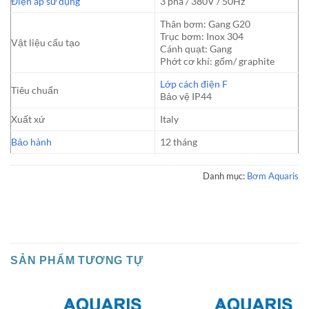
Điện áp sử dụng
3 pha / 380V / 50Hz
Thân bơm: Gang G20
Trục bơm: Inox 304
Vật liệu cấu tạo
Cánh quạt: Gang
Phớt cơ khí: gốm/ graphite
Lớp cách điện F
Tiêu chuẩn
Bảo vệ IP44
Xuất xứ
Italy
Bảo hành
12 tháng
Danh mục:
Bơm Aquaris
SẢN PHẨM TƯƠNG TỰ