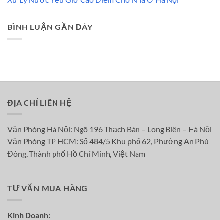
BÌNH LUẬN GẦN ĐÂY
ĐỊA CHỈ LIÊN HỆ
Văn Phòng Hà Nội: Ngõ 196 Thạch Bàn – Long Biên – Hà Nội
Văn Phòng TP HCM: Số 484/5 Khu phố 62, Phường An Phú
Đông, Thành phố Hồ Chí Minh, Việt Nam
TƯ VẤN MUA HÀNG
Kinh Doanh: