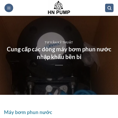
Bỏ
qua
nội
dung
TƯ VẤN KỸ THUẬT
Cung cấp các dòng máy bơm phun nước
nhập khẩu bền bỉ
Máy bơm phun nước